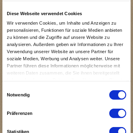
Viele spannende Geschichten wurden erzählt und
einige Geheimnisse gelüftet.
Diese Webseite verwendet Cookies
Bei Interesse an einer Führung kann Eckhard Schulte
Wir verwenden Cookies, um Inhalte und Anzeigen zu
unter der eMail-Adresse eckhardschulte(at)arcor.de
personalisieren, Funktionen für soziale Medien anbieten
kontaktiert werden.
zu können und die Zugriffe auf unsere Website zu
analysieren. Außerdem geben wir Informationen zu Ihrer
Verwendung unserer Website an unsere Partner für
soziale Medien, Werbung und Analysen weiter. Unsere
Partner führen diese Informationen möglicherweise mit
weiteren Daten zusammen, die Sie ihnen bereitgestellt
haben oder die sie im Rahmen Ihrer Nutzung der Dienste
gesammelt haben.
Einwilligungsauswahl
Notwendig
Präferenzen
Statistiken