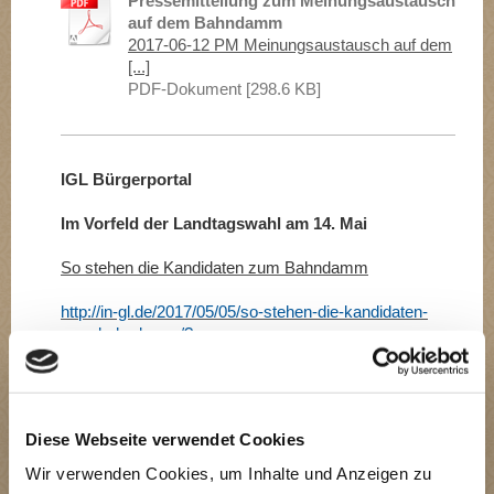
Pressemitteilung zum Meinungsaustausch
auf dem Bahndamm
2017-06-12 PM Meinungsaustausch auf dem
[...]
PDF-Dokument [298.6 KB]
IGL Bürgerportal
Im Vorfeld der Landtagswahl am 14. Mai
So stehen die Kandidaten zum Bahndamm
http://in-gl.de/2017/05/05/so-stehen-die-kandidaten-
zum-bahndamm/?
mc_cid=9fe0c10cdd&mc_eid=bf746f3a9a
Diese Webseite verwendet Cookies
IGL Bürgerportal
Wir verwenden Cookies, um Inhalte und Anzeigen zu