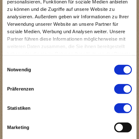
personalisieren, Funktionen für soziale Medien anbieten
GL 2.0 braucht andere Lösungen als den Bahndamm
zu können und die Zugriffe auf unsere Website zu
analysieren. Außerdem geben wir Informationen zu Ihrer
http://in-gl.de/2017/03/30/gl-2-0-braucht-andere-
Verwendung unserer Website an unsere Partner für
loesungen-als-den-bahndamm/
soziale Medien, Werbung und Analysen weiter. Unsere
Partner führen diese Informationen möglicherweise mit
weiteren Daten zusammen, die Sie ihnen bereitgestellt
haben oder die sie im Rahmen Ihrer Nutzung der Dienste
IGL Bürgerportal
gesammelt haben.
Einwilligungsauswahl
Bericht über U-Bahn für Güter soll Gladbachs Verkehr
Notwendig
entlasten
http://in-gl.de/2017/02/08/cargocab-bergisch-gladbach-
Präferenzen
pilotprojekt-soll-verkehr-entlasten/
Statistiken
2016-10-10 Stellungnahme FNP.pdf
PDF-Dokument [153.0 KB]
Marketing